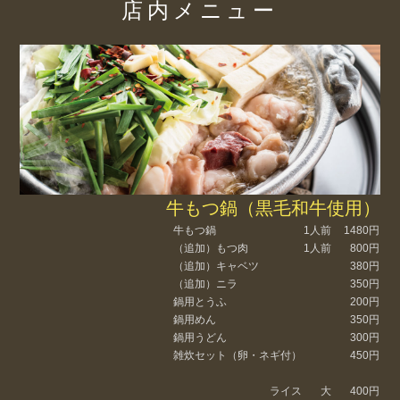
店内メニュー
牛もつ鍋（黒毛和牛使用）
牛もつ鍋
1人前
1480円
（追加）もつ肉
1人前
800円
（追加）キャベツ
380円
（追加）ニラ
350円
鍋用とうふ
200円
鍋用めん
350円
鍋用うどん
300円
雑炊セット（卵・ネギ付）
450円
ライス
大
400円