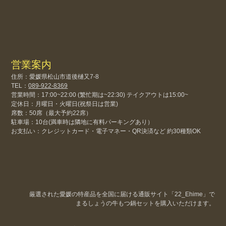
営業案内
住所：愛媛県松山市道後樋又7-8
TEL：
089-922-8369
営業時間：17:00~22:00 (繁忙期は~22:30) テイクアウトは15:00~
定休日：月曜日・火曜日(祝祭日は営業)
席数：50席（最大予約22席）
駐車場：10台(満車時は隣地に有料パーキングあり）
お支払い：クレジットカード・電子マネー・QR決済など 約30種類OK
厳選された愛媛の特産品を全国に届ける通販サイト「22_Ehime」で
まるしょうの牛もつ鍋セットを購入いただけます。