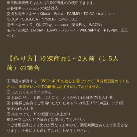
※自動販売機ではお札は1,000円札のみ使用できます。
※各種キャッシュレス決済対応
交通系電子マネー（Kitaca・Suica・PASMO・TOICA・manaca・
ICOCA・SUGOCA・nimoca・はやかけん）
電子マネー（iD、QUICPay、nanaco、楽天Edy、WAON）
モバイル決済（Alipay・auPAY・メルペイ・WeChatペイ・PayPay、楽天
ペイ）
【作り方】冷凍商品1～2人前（1.5人
前）の場合
① 商品を解凍する
35°C~ 40°Cのぬるま湯につけて 10 分程度温めてくだ
さい。 ※電子レンジでの解凍はおすすめしておりません。
② にんにくをスライスする
③ お鍋にだし、お肉、にんにく、とうがらし(お好みで)を入れる
④ お客様ご自身でご準備いただいたキャベツ(目安:1/2~1/4玉)、ニラ(目
安:30g)を入れる
⑤ 火をつけて、10分程度で出来上がり
※スープは水などで薄めずに使用してください。
※ご使用器具により火力が異なりますので、調理時間はあくまで目安とな
ります。十分に火を通してお召し上がりください。