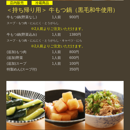
店内販売
冷蔵商品
＜持ち帰り用＞ 牛もつ鍋（黒毛和牛使用）
牛もつ鍋(野菜なし)
1人前
900円
スープ・もつ肉・にんにく・とうがらし
※2人前よりご注文いただけます。
牛もつ鍋(野菜込み)
1人前
1380円
スープ・もつ肉・にんにく・とうがらし・キャベツ・にら
※2人前よりご注文いただけます。
(追加)もつ肉
1人前
800円
(追加)野菜
1人前
600円
(追加)スープ
1人前
100円
特製めん(スープ付)
350円