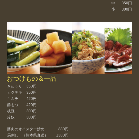
中
350円
小
300円
おつけもの＆一品
きゅうり
350円
カクテキ
350円
キムチ
420円
酢もつ
420円
枝豆
300円
冷奴
300円
豚肉のオイスター炒め
880円
馬刺し （熊本県直送）
1380円