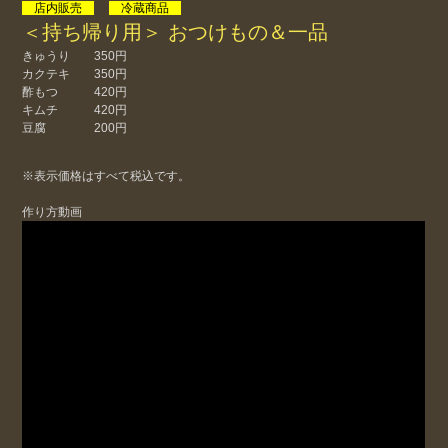
店内販売
冷蔵商品
＜持ち帰り用＞ おつけもの＆一品
きゅうり 350円
カクテキ 350円
酢もつ 420円
キムチ 420円
豆腐 200円
※表示価格はすべて税込です。
作り方動画